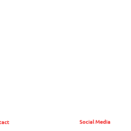
Social Media
tact