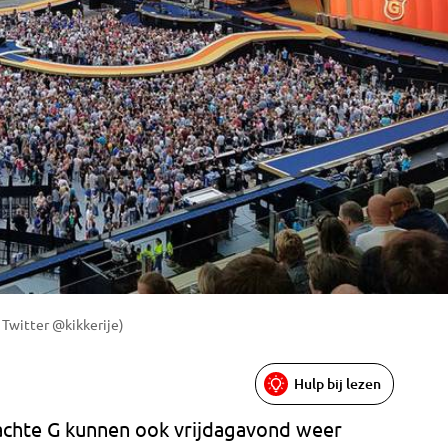
 Twitter @kikkerije)
Hulp bij lezen
achte G kunnen ook vrijdagavond weer