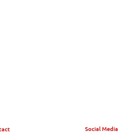
Social Media
tact