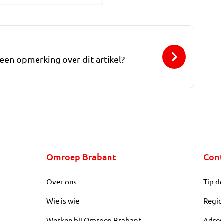
 een opmerking over dit artikel?
Omroep Brabant
Con
Over ons
Tip d
Wie is wie
Regi
Werken bij Omroep Brabant
Adre