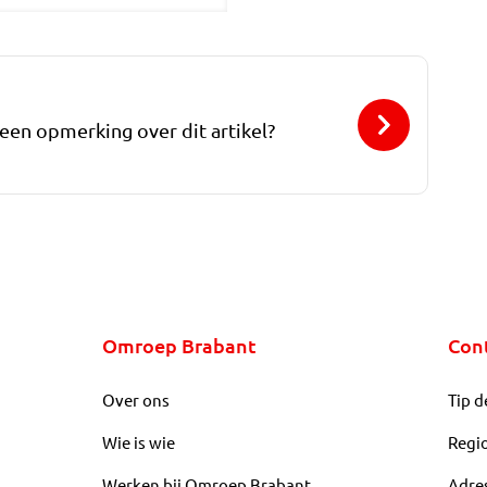
 een opmerking over dit artikel?
Omroep Brabant
Con
Over ons
Tip d
Wie is wie
Regi
Werken bij Omroep Brabant
Adre