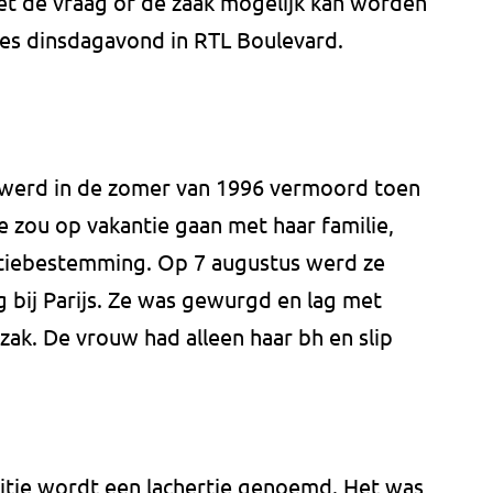
 met de vraag of de zaak mogelijk kan worden
ies dinsdagavond in RTL Boulevard.
n werd in de zomer van 1996 vermoord toen
 Ze zou op vakantie gaan met haar familie,
tiebestemming. Op 7 augustus werd ze
bij Parijs. Ze was gewurgd en lag met
zak. De vrouw had alleen haar bh en slip
itie wordt een lachertje genoemd. Het was