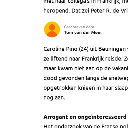
met haar collega's in Frankrijk,
heropend. Dat zei Peter R. de Vr
Geschreven door
Tom van der Meer
Caroline Pino (24) uit Beuninge
ze liftend naar Frankrijk reisde.
maar kwam niet aan op de vakan
dood gevonden langs de snelweg 
opgetrokken knieën in haar slaap
nog aan.
Arrogant en ongeïnteresseerd
Het onderzoek van de Franse pol