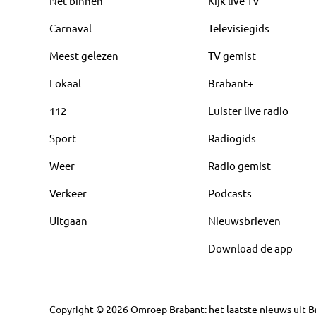
Net binnen
Kijk live TV
Carnaval
Televisiegids
Meest gelezen
TV gemist
Lokaal
Brabant+
112
Luister live radio
Sport
Radiogids
Weer
Radio gemist
Verkeer
Podcasts
Uitgaan
Nieuwsbrieven
Download de app
Copyright
©
2026
Omroep Brabant: het laatste nieuws uit Br