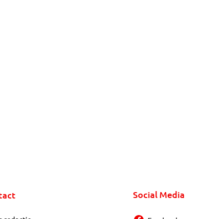
Social Media
tact