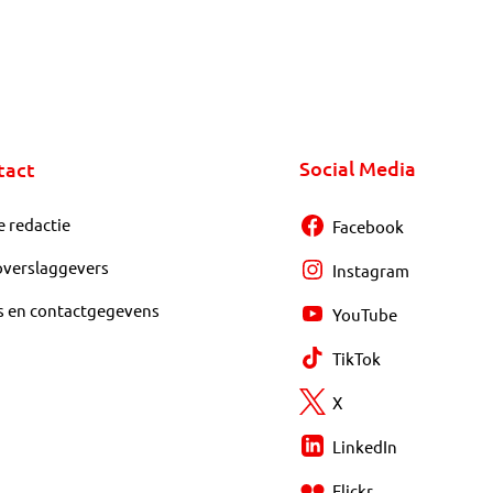
Social Media
tact
e redactie
Facebook
overslaggevers
Instagram
s en contactgegevens
YouTube
TikTok
X
LinkedIn
Flickr