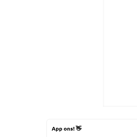
App ons!
👋