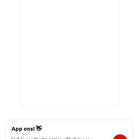
App ons!
👋