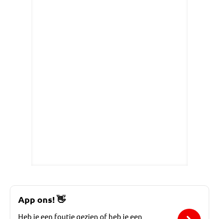
App ons!
👋
Heb je een foutje gezien of heb je een