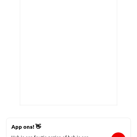
App ons!
👋