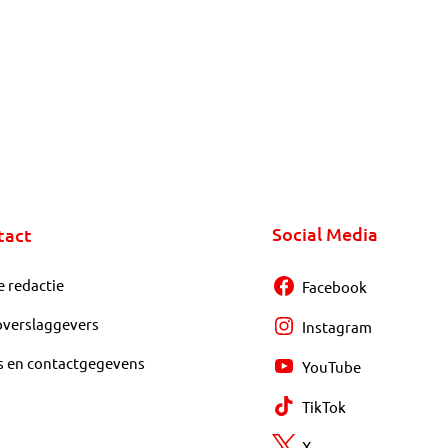
Social Media
tact
e redactie
Facebook
overslaggevers
Instagram
s en contactgegevens
YouTube
TikTok
X