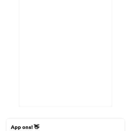
App ons!
👋