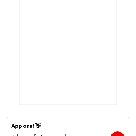
App ons!
👋