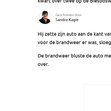
kwart over twee op de Biesboswe
Geschreven door
Sandra Kagie
Hij zette zijn auto aan de kant 
voor de brandweer er was, sloe
De brandweer bluste de auto met
over.