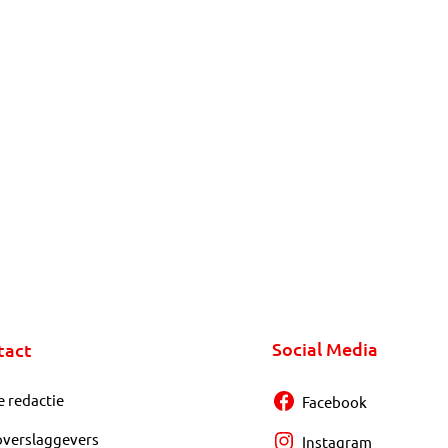
Social Media
tact
e redactie
Facebook
overslaggevers
Instagram