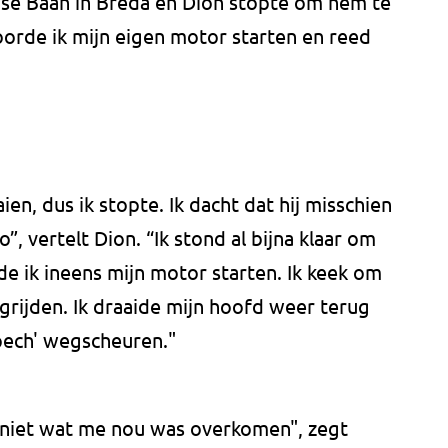
se Baan in Breda en Dion stopte om hem te
oorde ik mijn eigen motor starten en reed
ien, dus ik stopte. Ik dacht dat hij misschien
, vertelt Dion. “Ik stond al bijna klaar om
de ik ineens mijn motor starten. Ik keek om
rijden. Ik draaide mijn hoofd weer terug
pech' wegscheuren."
k niet wat me nou was overkomen", zegt