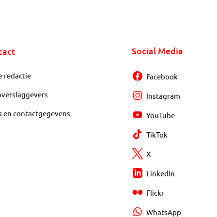
Social Media
tact
e redactie
Facebook
overslaggevers
Instagram
s en contactgegevens
YouTube
TikTok
X
LinkedIn
Flickr
WhatsApp