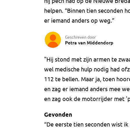
hij pech had op de Nieuwe Breda
helpen. “Binnen tien seconden h
er iemand anders op weg.”
Geschreven door
Petra van Middendorp
"Hij stond met zijn armen te zwaa
wel medische hulp nodig had ofzo”
112 te bellen. Maar ja, toen hoor
en zag er iemand anders mee weg
en zag ook de motorrijder met '
Gevonden
“De eerste tien seconden wist i