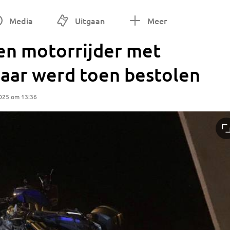
Media
Uitgaan
Meer
en motorrijder met
maar werd toen bestolen
2025 om 13:36