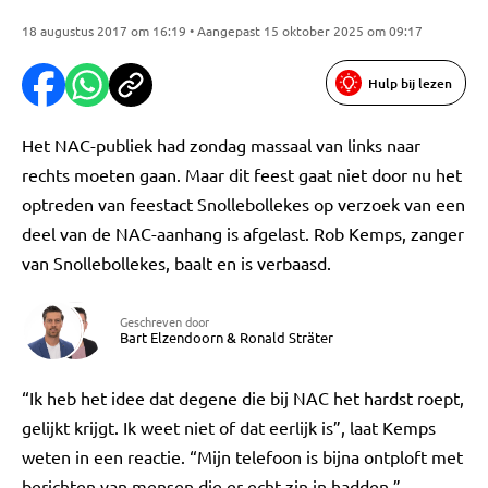
18 augustus 2017 om 16:19 • Aangepast 15 oktober 2025 om 09:17
Hulp bij lezen
Het NAC-publiek had zondag massaal van links naar
rechts moeten gaan. Maar dit feest gaat niet door nu het
optreden van feestact Snollebollekes op verzoek van een
deel van de NAC-aanhang is afgelast. Rob Kemps, zanger
van Snollebollekes, baalt en is verbaasd.
Geschreven door
Bart Elzendoorn
&
Ronald Sträter
“Ik heb het idee dat degene die bij NAC het hardst roept,
gelijkt krijgt. Ik weet niet of dat eerlijk is”, laat Kemps
weten in een reactie. “Mijn telefoon is bijna ontploft met
berichten van mensen die er echt zin in hadden.”