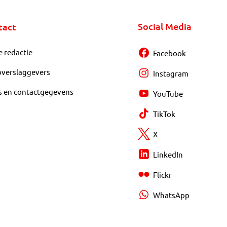
Social Media
tact
e redactie
Facebook
overslaggevers
Instagram
s en contactgegevens
YouTube
TikTok
X
LinkedIn
Flickr
WhatsApp