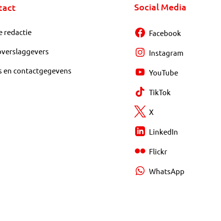
Social Media
tact
e redactie
Facebook
overslaggevers
Instagram
s en contactgegevens
YouTube
TikTok
X
LinkedIn
Flickr
WhatsApp