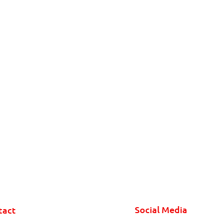
Social Media
tact