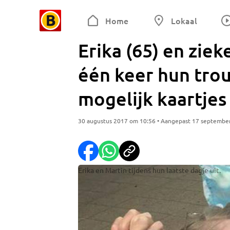
Home
Lokaal
Erika (65) en ziek
één keer hun tro
mogelijk kaartjes
30 augustus 2017 om 10:56 • Aangepast 17 septembe
Erika en Martin tijdens hun laatste dagje uit.