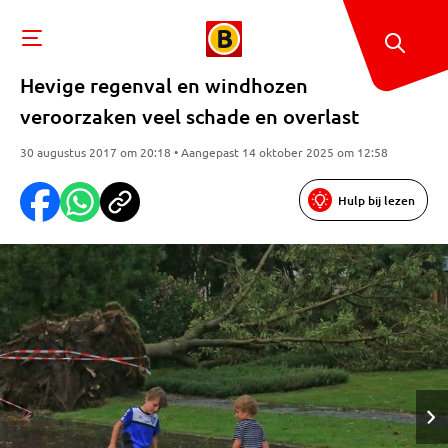
Hevige regenval en windhozen
veroorzaken veel schade en overlast
30 augustus 2017 om 20:18 • Aangepast 14 oktober 2025 om 12:58
Hulp bij lezen