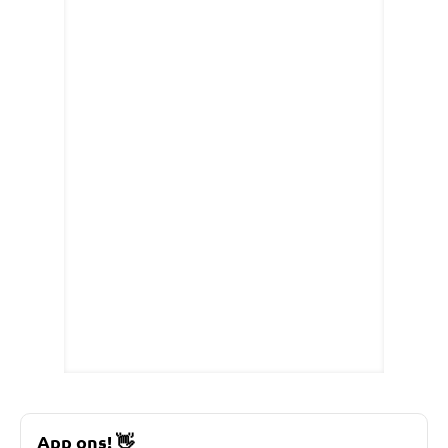
App ons!
👋