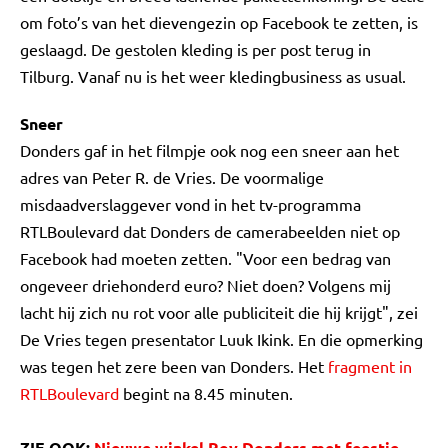
om foto’s van het dievengezin op Facebook te zetten, is
geslaagd. De gestolen kleding is per post terug in
Tilburg. Vanaf nu is het weer kledingbusiness as usual.
Sneer
Donders gaf in het filmpje ook nog een sneer aan het
adres van Peter R. de Vries. De voormalige
misdaadverslaggever vond in het tv-programma
RTLBoulevard dat Donders de camerabeelden niet op
Facebook had moeten zetten. "Voor een bedrag van
ongeveer driehonderd euro? Niet doen? Volgens mij
lacht hij zich nu rot voor alle publiciteit die hij krijgt", zei
De Vries tegen presentator Luuk Ikink. En die opmerking
was tegen het zere been van Donders. Het
fragment in
RTLBoulevard
begint na 8.45 minuten.
ZIE OOK:
Nieuwe winkel Roy Donders met feestje