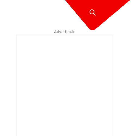
Advertentie
irror van Anish Kapoor