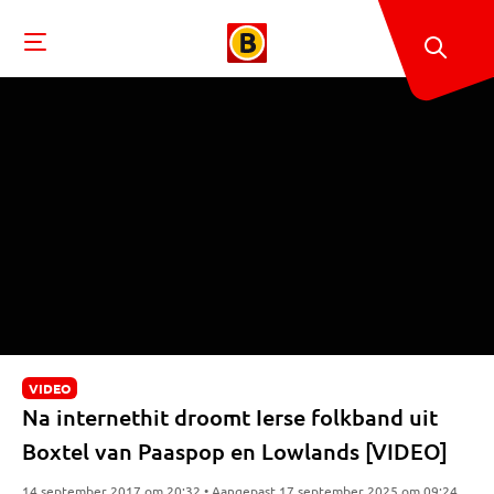
VIDEO
Na internethit droomt Ierse folkband uit
Boxtel van Paaspop en Lowlands [VIDEO]
14 september 2017 om 20:32 • Aangepast 17 september 2025 om 09:24