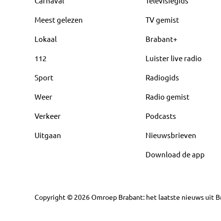
Carnaval
Televisiegids
Meest gelezen
TV gemist
Lokaal
Brabant+
112
Luister live radio
Sport
Radiogids
Weer
Radio gemist
Verkeer
Podcasts
Uitgaan
Nieuwsbrieven
Download de app
Copyright
©
2026
Omroep Brabant: het laatste nieuws uit Br