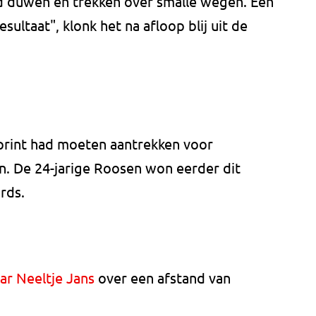
d duwen en trekken over smalle wegen. Een
ultaat", klonk het na afloop blij uit de
sprint had moeten aantrekken voor
 De 24-jarige Roosen won eerder dit
ords.
ar Neeltje Jans
over een afstand van