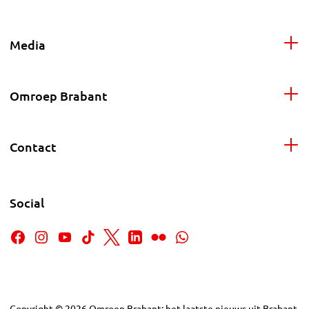
Media
Omroep Brabant
Contact
Social
Copyright
©
2026
Omroep Brabant: het laatste nieuws uit Brabant,