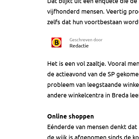
Dat blijkt uit een enquête die 
vijfhonderd mensen. Veertig pro
zelfs dat hun voortbestaan wordt
Geschreven door
Redactie
Het is een vol zaaltje. Vooral m
de actieavond van de SP gekomen.
probleem van leegstaande winkel
andere winkelcentra in Breda le
Online shoppen
Eénderde van mensen denkt dat h
de wijk is afgenomen sinds de ko