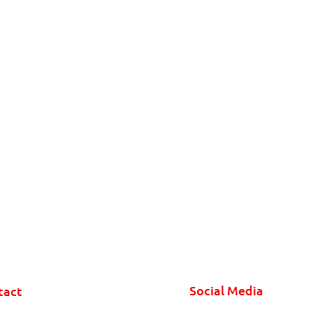
Social Media
tact