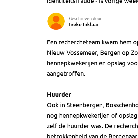
identiteitsfraude - is vorige we
Geschreven door
Ineke Inklaar
Een rechercheteam kwam hem op 
Nieuw-Vossemeer, Bergen op Zo
hennepkwekerijen en opslag vo
aangetroffen.
Huurder
Ook in Steenbergen, Bosschenh
nog hennepkwekerijen of opslag
zelf de huurder was. De recherc
betrokkenheid van de Bergenaar