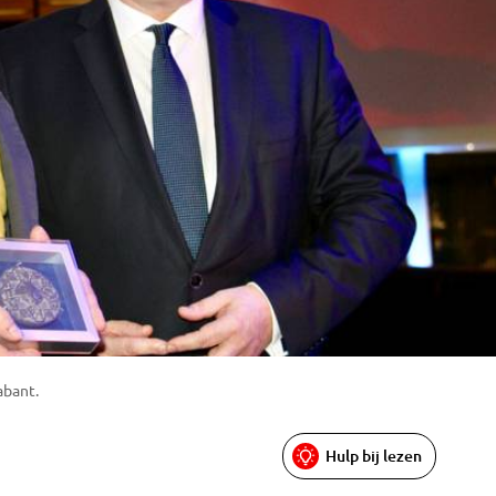
abant.
Hulp bij lezen