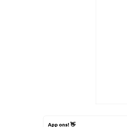
App ons!
👋