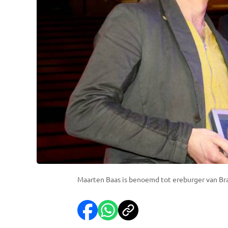
Maarten Baas is benoemd tot ereburger van Br