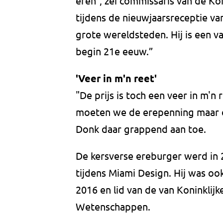
eren”, zei commissaris van de K
tijdens de nieuwjaarsreceptie van 
grote wereldsteden. Hij is een v
begin 21e eeuw.”
'Veer in m'n reet'
"De prijs is toch een veer in m'n 
moeten we de erepenning maar 
Donk daar grappend aan toe.
De kersverse ereburger werd in
tijdens Miami Design. Hij was o
2016 en lid van de van Koninkli
Wetenschappen.