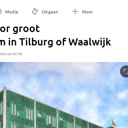
Media
Uitgaan
Meer
oor groot
m in Tilburg of Waalwijk
2025 om 01:19