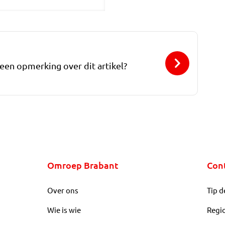
 een opmerking over dit artikel?
Omroep Brabant
Con
Over ons
Tip d
Wie is wie
Regi