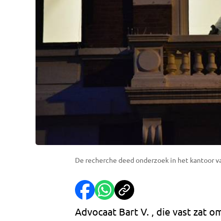
De recherche deed onderzoek in het kantoor va
Advocaat Bart V. , die vast zat om