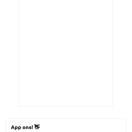
App ons!
👋