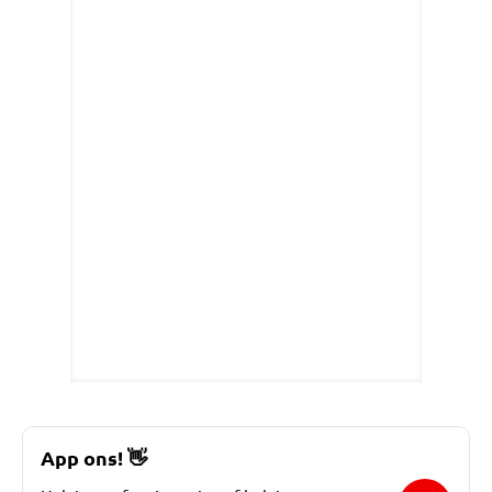
App ons!
👋