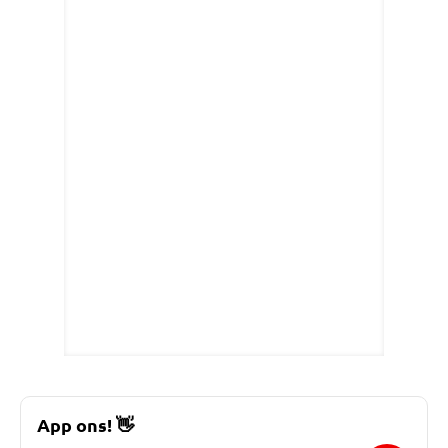
App ons!
👋