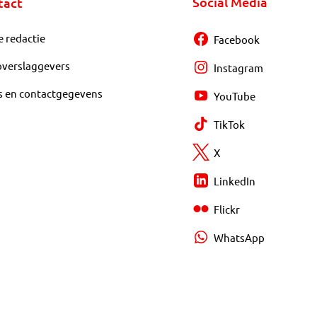
Social Media
tact
e redactie
Facebook
overslaggevers
Instagram
s en contactgegevens
YouTube
TikTok
X
LinkedIn
Flickr
WhatsApp