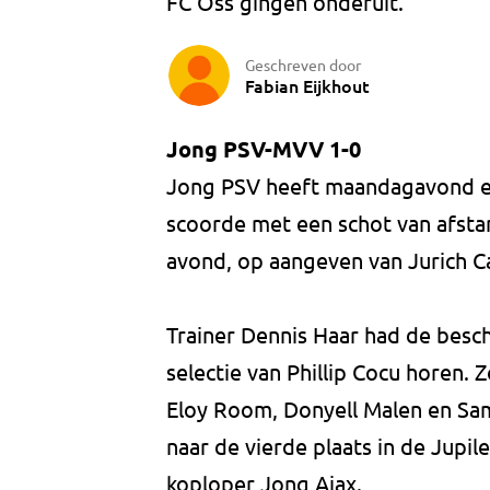
FC Oss gingen onderuit.
Geschreven door
Fabian Eijkhout
Jong PSV-MVV 1-0
Jong PSV heeft maandagavond e
scoorde met een schot van afstan
avond, op aangeven van Jurich Ca
Trainer Dennis Haar had de besch
selectie van Phillip Cocu horen. 
Eloy Room, Donyell Malen en Sa
naar de vierde plaats in de Jupi
koploper Jong Ajax.