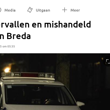
Media
Uitgaan
Meer
rvallen en mishandeld
 in Breda
25 om 05:35