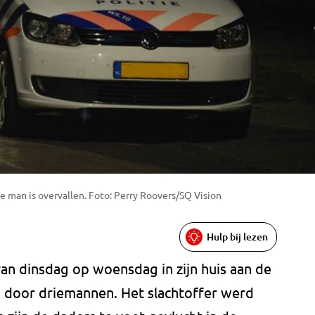
de man is overvallen. Foto: Perry Roovers/SQ Vision
Hulp bij lezen
van dinsdag op woensdag in zijn huis aan de
en door driemannen. Het slachtoffer werd