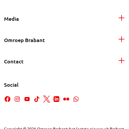
Media
Omroep Brabant
Contact
Social
Copyright
©
2026
Omroep Brabant: het laatste nieuws uit Brabant,