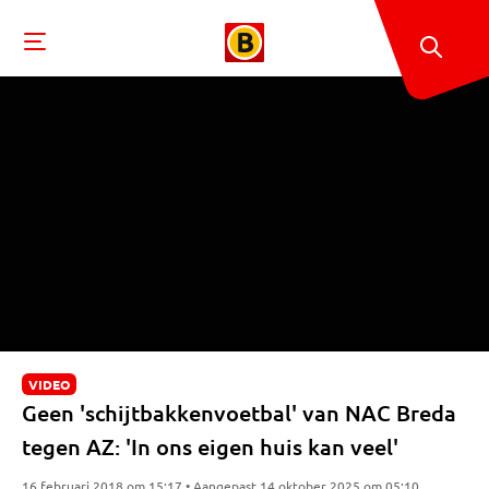
VIDEO
Geen 'schijtbakkenvoetbal' van NAC Breda
tegen AZ: 'In ons eigen huis kan veel'
16 februari 2018 om 15:17 • Aangepast 14 oktober 2025 om 05:10