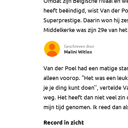
Omdat zijn Belgische rivaal en w
heeft beëindigd, wist Van der Po
Superprestige. Daarin won hij ze
Middelkerke was zijn 29e van het
Geschreven door
Malini Witlox
Van der Poel had een matige sta
alleen voorop. "Het was een leuk 
je je ding kunt doen'', vertelde V
weg. Het heeft dan niet veel zin 
mijn tijd genomen. Ik reed dan al
Record in zicht