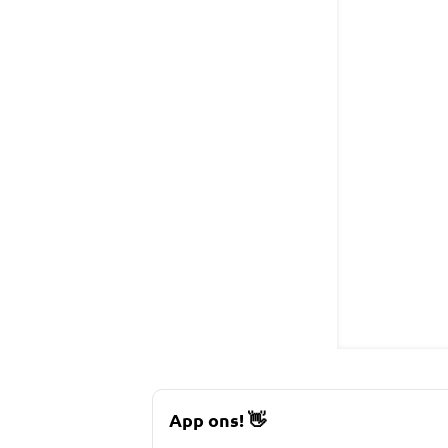
App ons!
👋