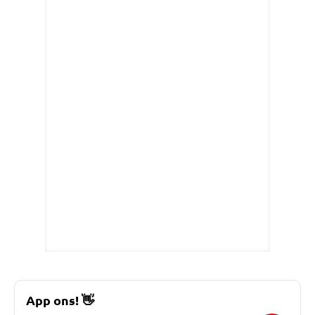
App ons!
👋