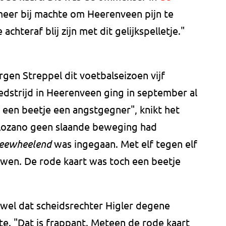
meer bij machte om Heerenveen pijn te
chteraf blij zijn met dit gelijkspelletje."
gen Streppel dit voetbalseizoen vijf
edstrijd in Heerenveen ging in september al
 een beetje een angstgegner", knikt het
s Lozano geen slaande beweging had
reewheelend
was ingegaan. Met elf tegen elf
wen. De rode kaart was toch een beetje
 wel dat scheidsrechter Higler degene
te. "Dat is frappant. Meteen de rode kaart