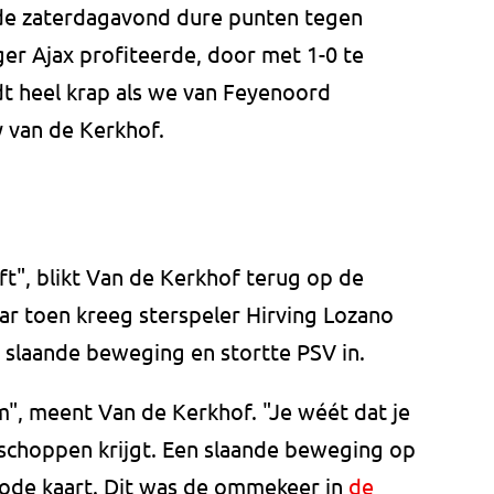
de zaterdagavond dure punten tegen
er Ajax profiteerde, door met 1-0 te
dt heel krap als we van Feyenoord
ly van de Kerkhof.
ft", blikt Van de Kerkhof terug op de
r toen kreeg sterspeler Hirving Lozano
 slaande beweging en stortte PSV in.
em", meent Van de Kerkhof. "Je wéét dat je
schoppen krijgt. Een slaande beweging op
n rode kaart. Dit was de ommekeer in
de