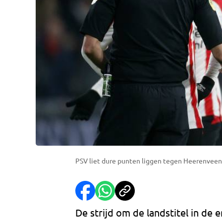
PSV liet dure punten liggen tegen Heerenveen.
De strijd om de landstitel in de 