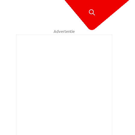
Advertentie
illem-Jan Joachems