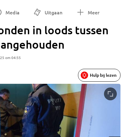
Media
Uitgaan
Meer
onden in loods tussen
 aangehouden
025 om 04:55
Hulp bij lezen
Foto: W