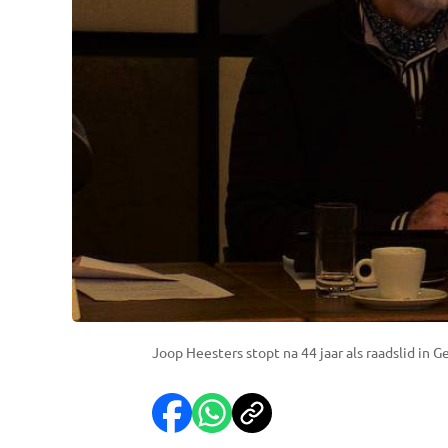
Joop Heesters stopt na 44 jaar als raadslid in 