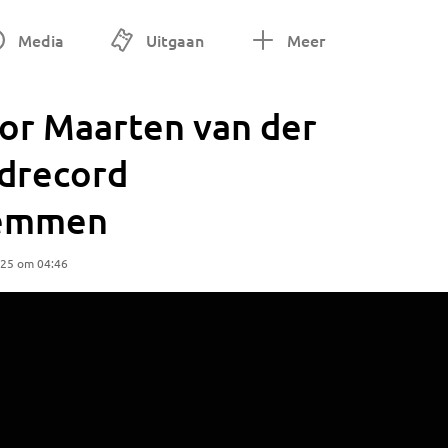
Media
Uitgaan
Meer
or Maarten van der
drecord
wemmen
025 om 04:46