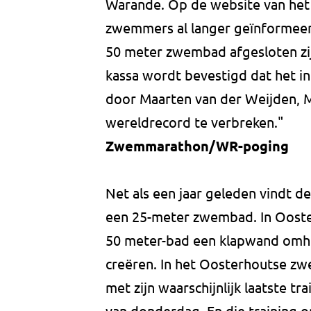
Warande. Op de website van het
zwemmers al langer geïnformeerd
50 meter zwembad afgesloten zij
kassa wordt bevestigd dat het 
door Maarten van der Weijden, 
wereldrecord te verbreken."
Zwemmarathon/WR-poging
Net als een jaar geleden vindt 
een 25-meter zwembad. In Ooste
50 meter-bad een klapwand omho
creëren. In het Oosterhoutse z
met zijn waarschijnlijk laatste 
van donderdag. En die training o