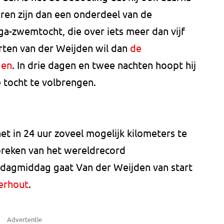
ren zijn dan een onderdeel van de
a-zwemtocht, die over iets meer dan vijf
rten van der Weijden wil dan
de
gen
. In drie dagen en twee nachten hoopt hij
 tocht te volbrengen.
het in 24 uur zoveel mogelijk kilometers te
breken van het wereldrecord
agmiddag gaat Van der Weijden van start
erhout
.
Advertentie