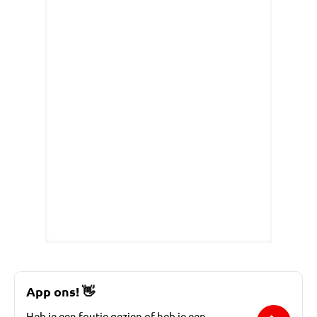
App ons!
👋
Heb je een foutje gezien of heb je een