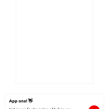
App ons!
👋