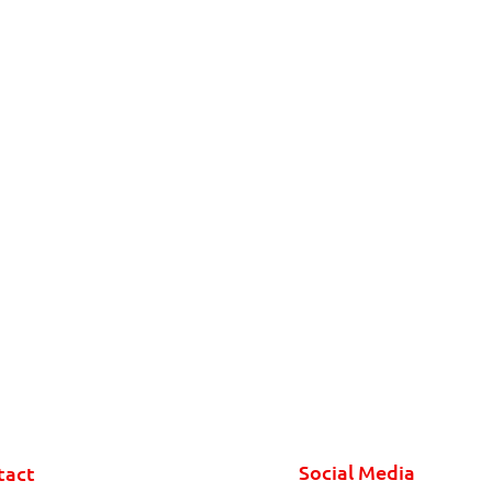
Social Media
tact