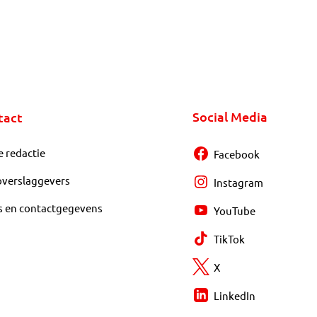
Social Media
tact
e redactie
Facebook
overslaggevers
Instagram
s en contactgegevens
YouTube
TikTok
X
LinkedIn