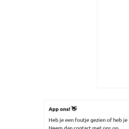
App ons!
👋
Heb je een foutje gezien of heb je
Neem dan contact met ons op.