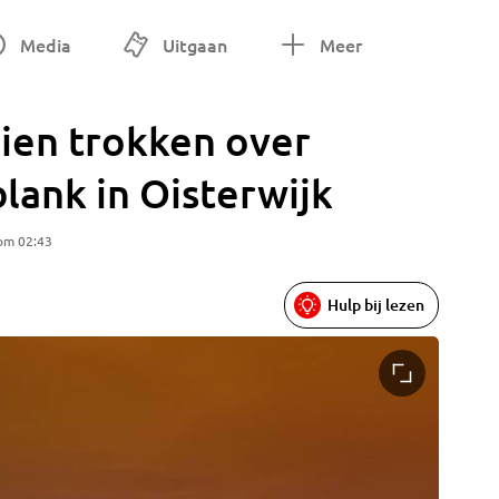
Media
Uitgaan
Meer
ien trokken over
blank in Oisterwijk
 om 02:43
Hulp bij lezen
In Oiste
pompen. 