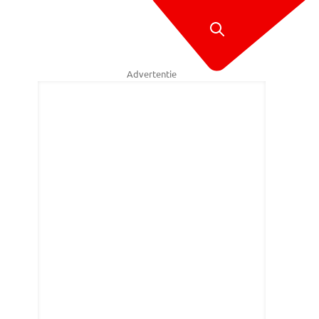
Advertentie
rwijk aan de Laarakkerweg moest de brandweer eraan te pas komen om 
(Foto: Toby de Kort)