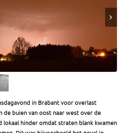
nsdagavond in Brabant voor overlast
 de buien van oost naar west over de
d lokaal hinder omdat straten blank kwamen
en. Dit was bijvoorbeeld het geval in