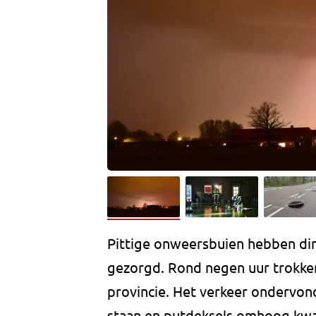
Pittige onweersbuien hebben di
gezorgd. Rond negen uur trokken
provincie. Het verkeer ondervon
staan en putdeksels omhoog kwam